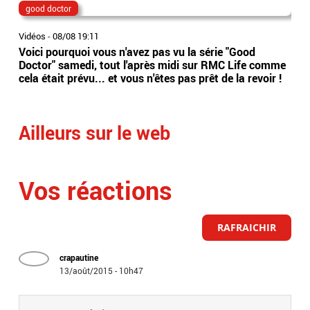
good doctor
Lio
Vidéos
-
08/08 19:11
Vidé
Voici pourquoi vous n'avez pas vu la série "Good
Jor
Doctor" samedi, tout l'après midi sur RMC Life comme
gér
cela était prévu... et vous n'êtes pas prêt de la revoir !
int
Arge
Ailleurs sur le web
Vos réactions
RAFRAICHIR
crapautine
13/août/2015 - 10h47