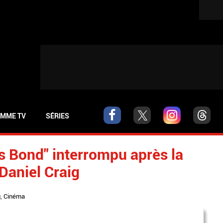
MME TV
SÉRIES
s Bond" interrompu après la
Daniel Craig
u
,
Cinéma