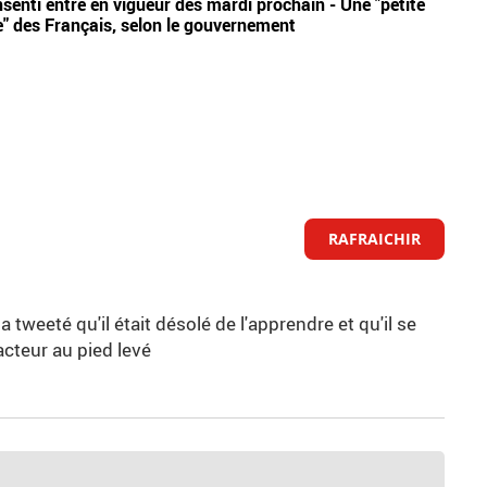
senti entre en vigueur dès mardi prochain - Une "petite
L'Uni
e" des Français, selon le gouvernement
laque
RAFRAICHIR
tweeté qu'il était désolé de l'apprendre et qu'il se
acteur au pied levé