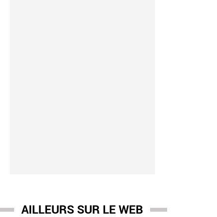
agnie aérienne
AILLEURS SUR LE WEB
-
27/07 15:01