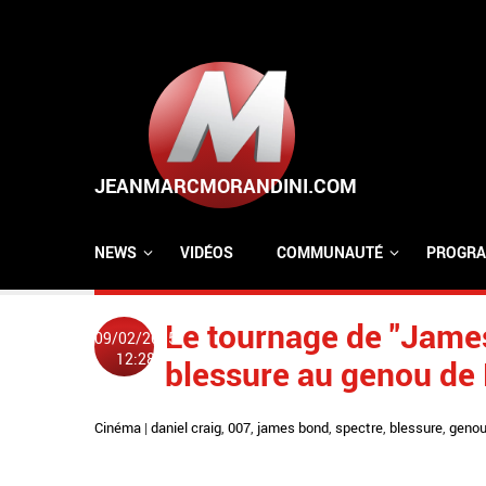
Aller au contenu principal
NEWS
VIDÉOS
COMMUNAUTÉ
PROGRA
Le tournage de "Jame
09/02/2015
12:28
blessure au genou de 
Cinéma
|
daniel craig
,
007
,
james bond
,
spectre
,
blessure
,
geno