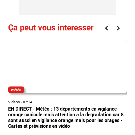
Ça peut vous interesser
météo
go
Vidéos
-
07:14
Vidé
EN DIRECT - Météo : 13 départements en vigilance
Voi
orange canicule mais attention à la dégradation car 8
Doc
sont aussi en vigilance orange mais pour les orages -
cela
Cartes et prévisions en vidéo