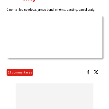
Cinéma
|
léa seydoux
,
james bond
,
cinéma
,
casting
,
daniel craig
21 commentaires