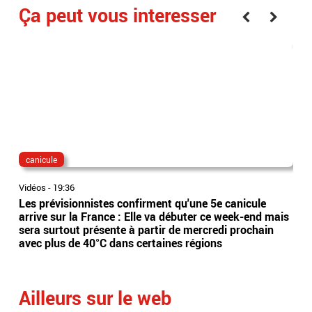
Ça peut vous interesser
canicule
dis
Vidéos
-
19:36
Vidé
Les prévisionnistes confirment qu'une 5e canicule
Eta
arrive sur la France : Elle va débuter ce week-end mais
l’Es
sera surtout présente à partir de mercredi prochain
app
avec plus de 40°C dans certaines régions
sai
Ailleurs sur le web