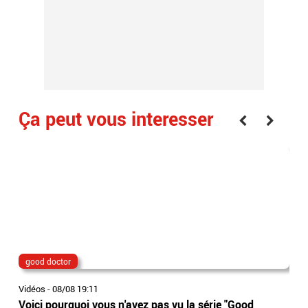
Ça peut vous interesser
good doctor
Lio
Vidéos
-
08/08 19:11
Vidé
Voici pourquoi vous n'avez pas vu la série "Good
Jor