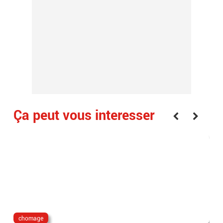
Ça peut vous interesser
chomage
Mo