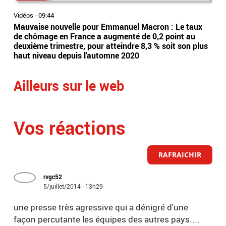
Vidéos
-
09:44
Vidé
Mauvaise nouvelle pour Emmanuel Macron : Le taux
Act
de chômage en France a augmenté de 0,2 point au
la 
deuxième trimestre, pour atteindre 8,3 % soit son plus
auj
haut niveau depuis l’automne 2020
pou
Ailleurs sur le web
Vos réactions
RAFRAICHIR
rvgc52
5/juillet/2014 - 13h29
une presse très agressive qui a dénigré d'une
façon percutante les équipes des autres pays....