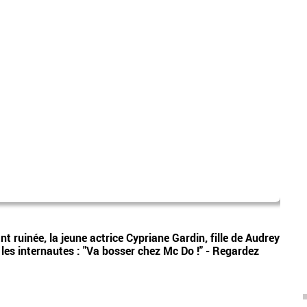
Tata
Vidéos
ant ruinée, la jeune actrice Cypriane Gardin, fille de Audrey
La ma
r les internautes : "Va bosser chez Mc Do !" - Regardez
Belge