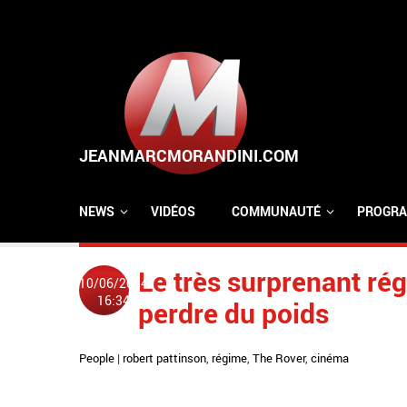
Aller au contenu principal
NEWS
VIDÉOS
COMMUNAUTÉ
PROGRA
Le très surprenant ré
10/06/2014
16:34
perdre du poids
People
|
robert pattinson
,
régime
,
The Rover
,
cinéma