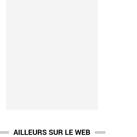
yet
-
10:03
rionnette Tatayet a perdu son "papa" : Célèbre dans les années 
, Michel Dejeneffe est décédé à 77 ans à Saint-Etienne
AILLEURS SUR LE WEB