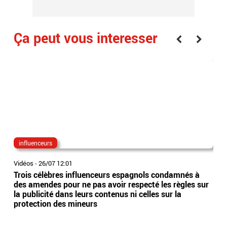
Ça peut vous interesser
influenceurs
jub
Vidéos
-
26/07 12:01
Vidé
Trois célèbres influenceurs espagnols condamnés à
Affa
des amendes pour ne pas avoir respecté les règles sur
pré
la publicité dans leurs contenus ni celles sur la
ren
protection des mineurs