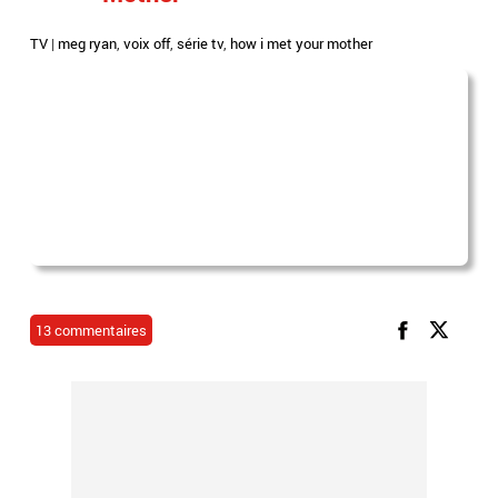
TV
|
meg ryan
,
voix off
,
série tv
,
how i met your mother
13 commentaires