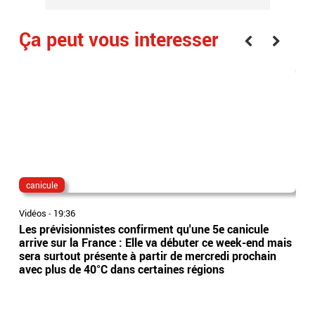
Ça peut vous interesser
canicule
dis
Vidéos
-
19:36
Vidé
Les prévisionnistes confirment qu'une 5e canicule
Eta
arrive sur la France : Elle va débuter ce week-end mais
l’Es
sera surtout présente à partir de mercredi prochain
app
avec plus de 40°C dans certaines régions
sai