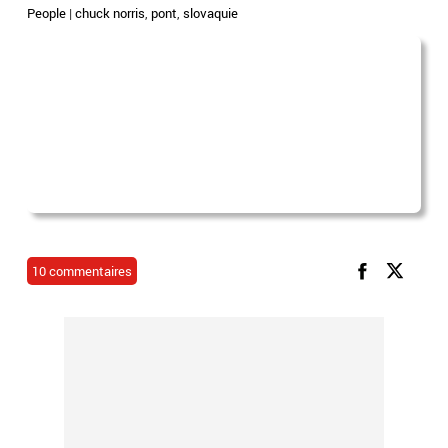
People
|
chuck norris
,
pont
,
slovaquie
10 commentaires