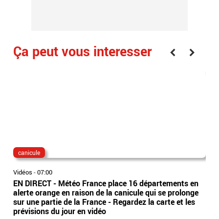
Ça peut vous interesser
canicule
fo
Vidéos
-
07:00
Vidé
EN DIRECT - Météo France place 16 départements en
Hau
alerte orange en raison de la canicule qui se prolonge
21 
sur une partie de la France - Regardez la carte et les
d'a
prévisions du jour en vidéo
fou