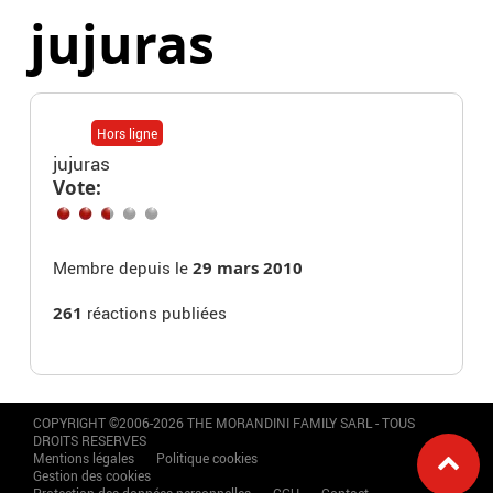
jujuras
Hors ligne
jujuras
Vote:
Membre depuis le
29 mars 2010
261
réactions publiées
COPYRIGHT ©2006-2026 THE MORANDINI FAMILY SARL - TOUS
DROITS RESERVES
Mentions légales
Politique cookies
Gestion des cookies