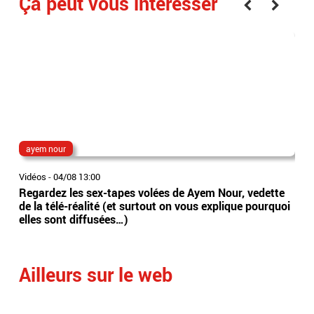
Ça peut vous interesser
ayem nour
gr
Vidéos
-
04/08 13:00
Vidé
Regardez les sex-tapes volées de Ayem Nour, vedette
Isè
de la télé-réalité (et surtout on vous explique pourquoi
d'a
elles sont diffusées…)
Gre
la 
Ailleurs sur le web