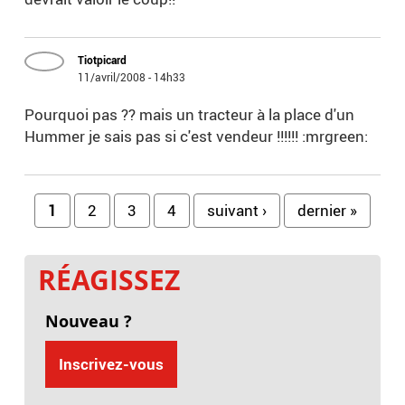
Tiotpicard
11/avril/2008 - 14h33
Pourquoi pas ?? mais un tracteur à la place d'un
Hummer je sais pas si c'est vendeur !!!!!! :mrgreen:
Pages
1
2
3
4
suivant ›
dernier »
RÉAGISSEZ
Nouveau ?
Inscrivez-vous