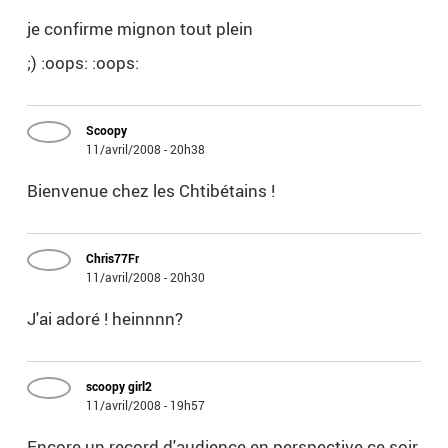
je confirme mignon tout plein
;) :oops: :oops:
Scoopy
11/avril/2008 - 20h38
Bienvenue chez les Chtibétains !
Chris77Fr
11/avril/2008 - 20h30
J'ai adoré ! heinnnn?
scoopy girl2
11/avril/2008 - 19h57
Encore un record d'audience en perspective ce soir