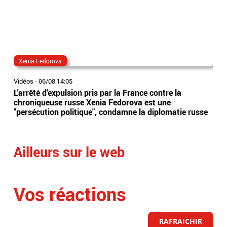
Xenia Fedorova
Xe
Vidéos
-
06/08 14:05
Vidé
L'arrêté d'expulsion pris par la France contre la
La 
chroniqueuse russe Xenia Fedorova est une
l’é
"persécution politique", condamne la diplomatie russe
sus
Ailleurs sur le web
Vos réactions
RAFRAICHIR