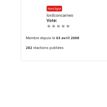
Hors ligne
lordconcarneo
Vote:
Membre depuis le
03 avril 2008
282
réactions publiées