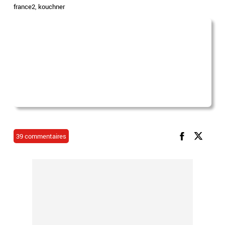
france2
,
kouchner
39 commentaires