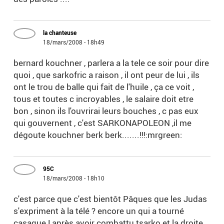
la chanteuse
18/mars/2008 - 18h49
bernard kouchner , parlera a la tele ce soir pour dire
quoi , que sarkofric a raison , il ont peur de lui , ils
ont le trou de balle qui fait de l'huile , ça ce voit ,
tous et toutes c incroyables , le salaire doit etre
bon , sinon ils l'ouvrirai leurs bouches , c pas eux
qui gouvernent , c'est SARKONAPOLEON ,il me
dégoute kouchner berk berk.......!!!:mrgreen:
95C
18/mars/2008 - 18h10
c'est parce que c'est bientôt Pâques que les Judas
s'expriment à la télé ? encore un qui a tourné
casaque ! après avoir combattu tsarko et la droite