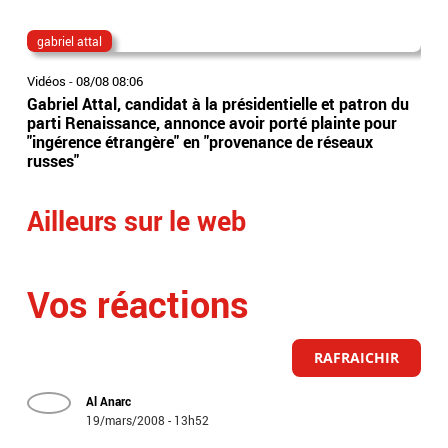
gabriel attal
al
Vidéos
-
08/08 08:06
Vidé
Gabriel Attal, candidat à la présidentielle et patron du
Une
parti Renaissance, annonce avoir porté plainte pour
soup
"ingérence étrangère" en "provenance de réseaux
d'u
russes"
du 
Ailleurs sur le web
Vos réactions
RAFRAICHIR
Al Anarc
19/mars/2008 - 13h52