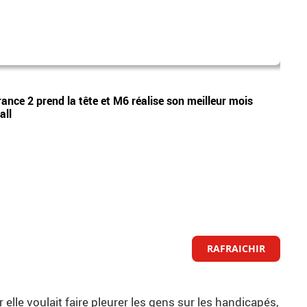
camp
Vidéos
rance 2 prend la tête et M6 réalise son meilleur mois
Audie
all
les 2
RAFRAICHIR
elle voulait faire pleurer les gens sur les handicapés,