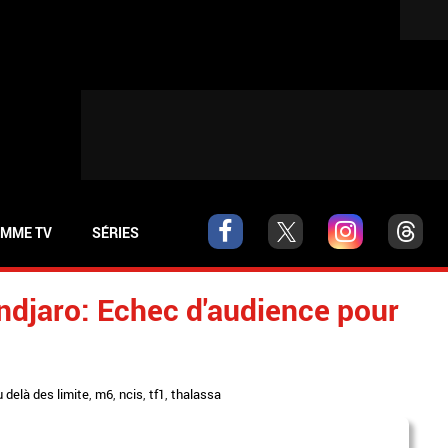
MME TV
SÉRIES
ndjaro: Echec d'audience pour
u delà des limite
,
m6
,
ncis
,
tf1
,
thalassa