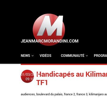
Aller au contenu principal
NEWS
VIDÉOS
COMMUNAUTÉ
PROGRA
Handicapés au Kilima
01/03/2008
09:10
TF1
audiences
,
boulevard du palais
,
france 2
,
france 3
,
kilimanjaro a