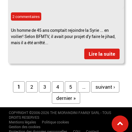
2 commentaires
Un homme de 45 ans comptait rejoindre la Syrie ... en
voilier! Selon BFMTV, il avait pour projet d'y faire le jihad,
mais il a été arrêté...
Lire la suite
Pages
1
2
3
4
5
…
suivant ›
dernier »
COPYRIGHT ©2006-2026 THE MORANDINI FAMILY SARL - TOUS
DROITS RESERVES
Mentions légales
Politique cookies
Gestion des cookies
Protection des données personnelles
CGU
Contact