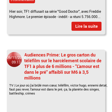
Hier soir, TF1 diffusait sa série "Good Doctor", avec Freddie
Highmore. Le premier épisode - inédit - a réuni 5.756.000...
Lire la suite
Audiences Prime: Le gros carton du
06/11/2018
téléfilm sur le harcèlement scolaire de
09:13
TF1 à plus de 6 millions - "L'amour est
dans le pré" affaibli sur M6 à 3,5
millions
TV
|
Le jour où j'ai brûlé mon cœur
,
téléfilm
,
victor hugo
,
ennemi detat
,
faut pas rever
,
l'amour est dans le pré
,
ça
,
la planète des singes
,
battleship
,
crimes