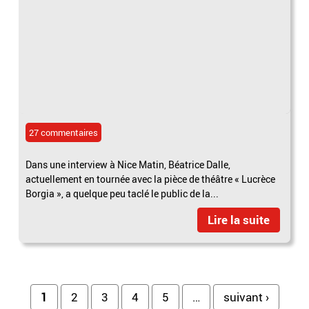
27 commentaires
Dans une interview à Nice Matin, Béatrice Dalle,
actuellement en tournée avec la pièce de théâtre « Lucrèce
Borgia », a quelque peu taclé le public de la...
Lire la suite
Pages
1
2
3
4
5
…
suivant ›