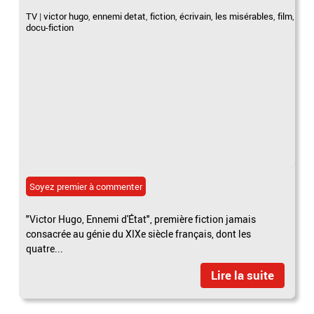
TV
|
victor hugo
,
ennemi detat
,
fiction
,
écrivain
,
les misérables
,
film
,
docu-fiction
Soyez premier à commenter
"Victor Hugo, Ennemi d'État", première fiction jamais
consacrée au génie du XIXe siècle français, dont les
quatre...
Lire la suite