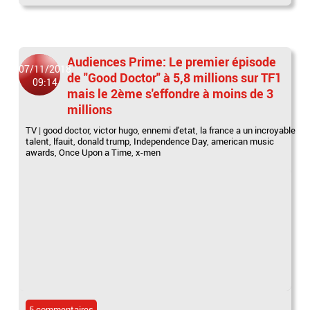
Audiences Prime: Le premier épisode
07/11/2018
de "Good Doctor" à 5,8 millions sur TF1
09:14
mais le 2ème s'effondre à moins de 3
millions
TV
|
good doctor
,
victor hugo
,
ennemi d'etat
,
la france a un incroyable
talent
,
lfauit
,
donald trump
,
Independence Day
,
american music
awards
,
Once Upon a Time
,
x-men
5 commentaires