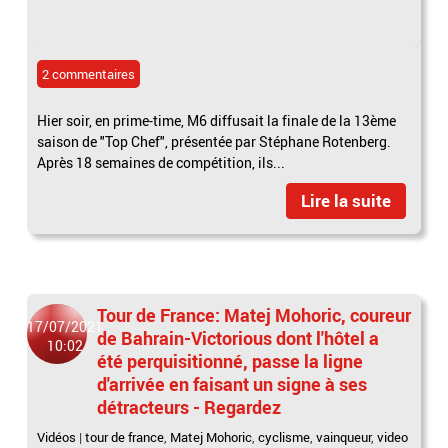
2 commentaires
Hier soir, en prime-time, M6 diffusait la finale de la 13ème
saison de "Top Chef", présentée par Stéphane Rotenberg.
Après 18 semaines de compétition, ils...
Lire la suite
Tour de France: Matej Mohoric, coureur
17/07/2021
de Bahrain-Victorious dont l'hôtel a
10:02
été perquisitionné, passe la ligne
d'arrivée en faisant un signe à ses
détracteurs - Regardez
Vidéos
|
tour de france
,
Matej Mohoric
,
cyclisme
,
vainqueur
,
video