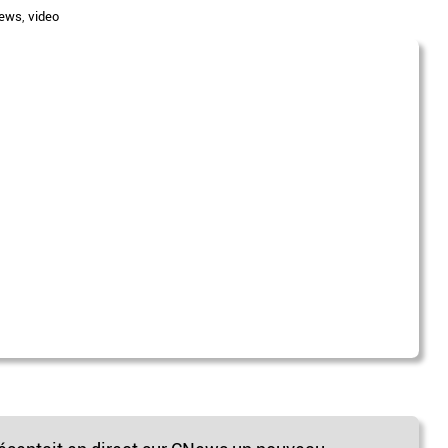
ews
,
video