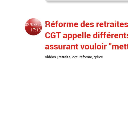
Réforme des retraites 
02/03/2023
17:13
CGT appelle différent
assurant vouloir "met
Vidéos
|
retraite
,
cgt
,
reforme
,
grève