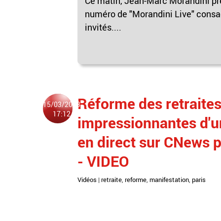
Ce matin, Jean-Marc Morandini pr
numéro de "Morandini Live" consac
invités....
Réforme des retraite
15/03/2023
17:12
impressionnantes d'u
en direct sur CNews p
- VIDEO
Vidéos
|
retraite
,
reforme
,
manifestation
,
paris