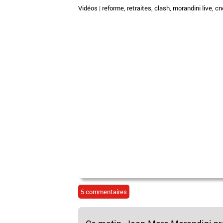
Vidéos
|
reforme
,
retraites
,
clash
,
morandini live
,
cn
5 commentaires