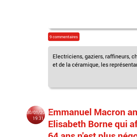
9 commentaires
Electriciens, gaziers, raffineurs, 
et de la céramique, les représenta
Emmanuel Macron ann
30/01/2023
19:31
Elisabeth Borne qui af
64 ans n'est plus négo