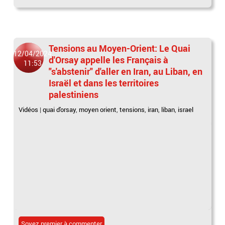
Tensions au Moyen-Orient: Le Quai
12/04/2024
d'Orsay appelle les Français à
11:53
"s'abstenir" d'aller en Iran, au Liban, en
Israël et dans les territoires
palestiniens
Vidéos
|
quai d'orsay
,
moyen orient
,
tensions
,
iran
,
liban
,
israel
Soyez premier à commenter