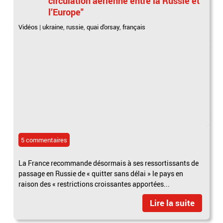
circulation aérienne entre la Russie et
l’Europe"
Vidéos
|
ukraine
,
russie
,
quai d'orsay
,
français
5 commentaires
La France recommande désormais à ses ressortissants de
passage en Russie de « quitter sans délai » le pays en
raison des « restrictions croissantes apportées...
Lire la suite