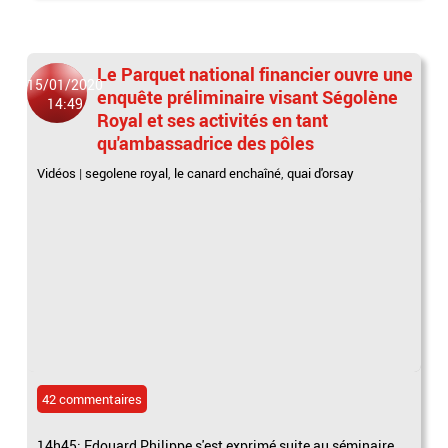
Le Parquet national financier ouvre une
15/01/2020
enquête préliminaire visant Ségolène
14:49
Royal et ses activités en tant
qu'ambassadrice des pôles
Vidéos
|
segolene royal
,
le canard enchaîné
,
quai d'orsay
42 commentaires
14h45: Edouard Philippe s'est exprimé suite au séminaire