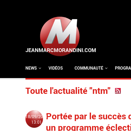
Aller au contenu principal
NEWS
VIDÉOS
COMMUNAUTÉ
PROGRA
Toute l'actualité "ntm"
Portée par le succès d
18/09/2021
13:01
un programme éclecti