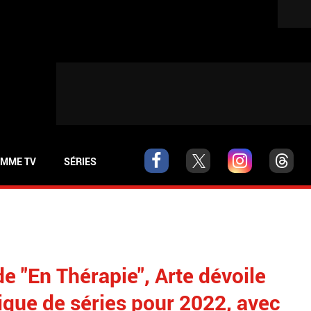
MME TV
SÉRIES
e "En Thérapie", Arte dévoile
que de séries pour 2022, avec