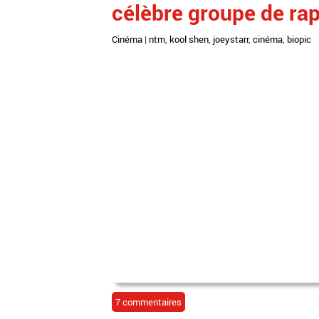
célèbre groupe de ra
Cinéma
|
ntm
,
kool shen
,
joeystarr
,
cinéma
,
biopic
7 commentaires