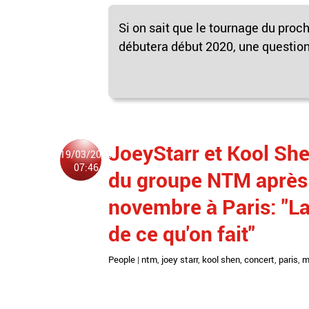
Si on sait que le tournage du proc
débutera début 2020, une question 
JoeyStarr et Kool Shen
19/03/2019
07:46
du groupe NTM après 
novembre à Paris: "La
de ce qu'on fait"
People
|
ntm
,
joey starr
,
kool shen
,
concert
,
paris
,
m