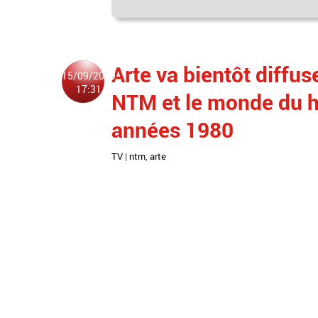
Arte va bientôt diffus
15/09/2019
17:31
NTM et le monde du h
années 1980
TV
|
ntm
,
arte