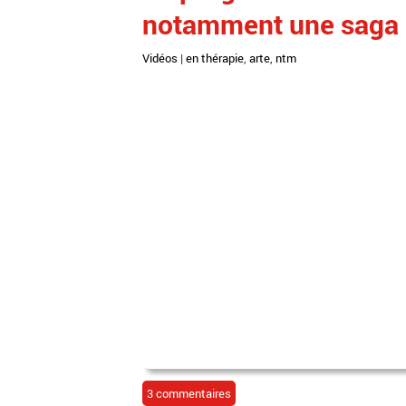
notamment une saga r
Vidéos
|
en thérapie
,
arte
,
ntm
3 commentaires