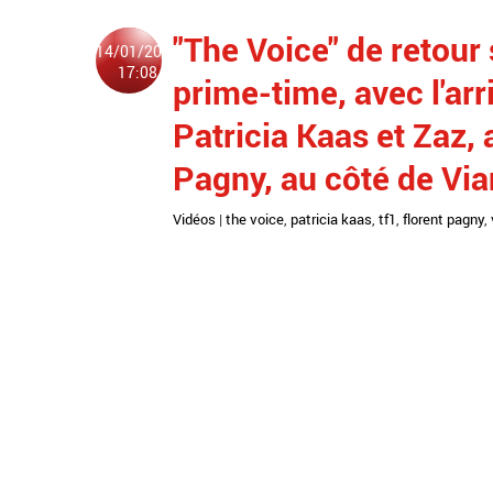
"The Voice" de retour 
14/01/2025
17:08
prime-time, avec l'ar
Patricia Kaas et Zaz, 
Pagny, au côté de Vi
Vidéos
|
the voice
,
patricia kaas
,
tf1
,
florent pagny
,