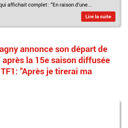
ui affichait complet : "En raison d’une...
Lire la suite
Pagny annonce son départ de
" après la 15e saison diffusée
TF1: "Après je tirerai ma