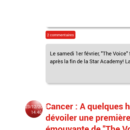
2 commentaires
Le samedi 1er février, "The Voice" 
après la fin de la Star Academy! La
Cancer : A quelques h
23/12/2024
14:40
dévoiler une premièr
émouvante de "The Voi