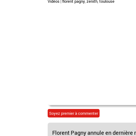
Vidéos
|
florent pagny
,
zenith
,
toulouse
Soyez premier à commenter
Florent Pagny annule en dernière m