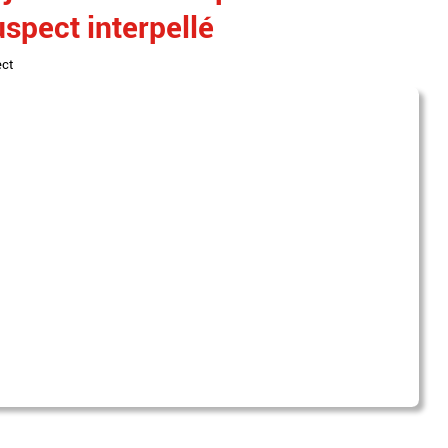
spect interpellé
ect