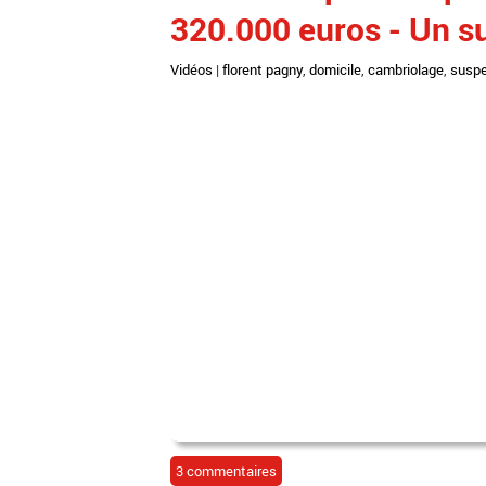
320.000 euros - Un su
Vidéos
|
florent pagny
,
domicile
,
cambriolage
,
susp
3 commentaires