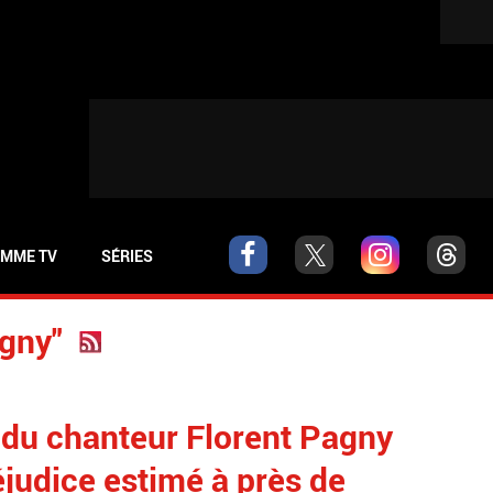
MME TV
SÉRIES
agny"
 du chanteur Florent Pagny
judice estimé à près de