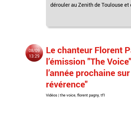
dérouler au Zenith de Toulouse et q
Le chanteur Florent 
08/09
13:29
l’émission "The Voice
l’année prochaine sur 
révérence"
Vidéos
|
the voice
,
florent pagny
,
tf1