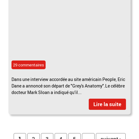
29 commentaires
Dans une interview accordée au site américain People, Eric
Dane a annoncé son départ de "Grey's Anatomy".Le célèbre
docteur Mark Sloan a indiqué qu’il...
Lire la suite
1
2
3
4
5
…
suivant ›