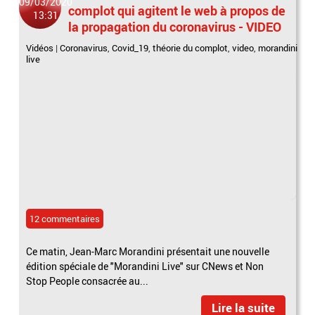
09/03/2020
complot qui agitent le web à propos de
13:31
la propagation du coronavirus - VIDEO
Vidéos
|
Coronavirus
,
Covid_19
,
théorie du complot
,
video
,
morandini
live
12 commentaires
Ce matin, Jean-Marc Morandini présentait une nouvelle
édition spéciale de "Morandini Live" sur CNews et Non
Stop People consacrée au...
Lire la suite