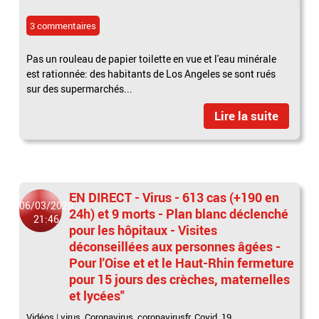
3 commentaires
Pas un rouleau de papier toilette en vue et l'eau minérale
est rationnée: des habitants de Los Angeles se sont rués
sur des supermarchés...
Lire la suite
EN DIRECT - Virus - 613 cas (+190 en
06/03/2020
24h) et 9 morts - Plan blanc déclenché
21:46
pour les hôpitaux - Visites
déconseillées aux personnes âgées -
Pour l'Oise et et le Haut-Rhin fermeture
pour 15 jours des crèches, maternelles
et lycées"
Vidéos
|
virus
,
Coronavirus
,
coronavirusfr
,
Covid_19