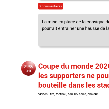
2 commentaires
La mise en place de la consigne de 
pourrait entraîner une hausse de 
Coupe du monde 2026 
04/06
13:01
les supporters ne pou
bouteille dans les sta
Vidéos
|
fifa
,
football
,
eau
,
bouteille
,
chaleur