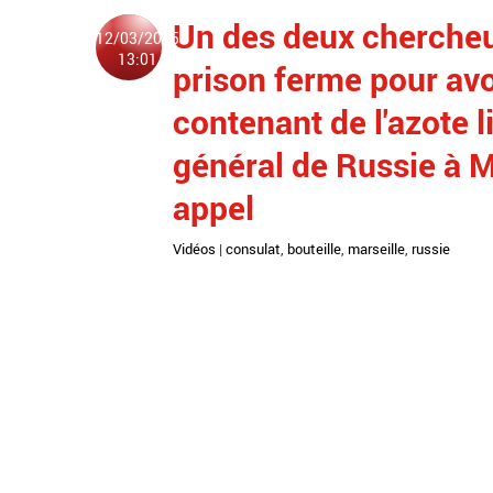
Un des deux cherche
12/03/2025
13:01
prison ferme pour avo
contenant de l'azote l
général de Russie à Ma
appel
Vidéos
|
consulat
,
bouteille
,
marseille
,
russie