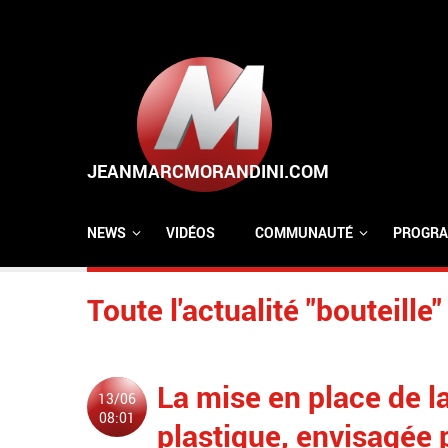
Aller au contenu principal
NEWS
VIDÉOS
COMMUNAUTÉ
PROGRA
Toute l'actualité "bouteille"
La mise en place de la
13/06
08:01
plastique, envisagée p