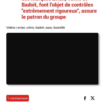
Badoit, font l’objet de contrôles
"extrêmement rigoureux", assure
le patron du groupe
Vidéos
|
evian
,
volvic
,
badoit
,
eaux
,
bouteille
1 commentaire