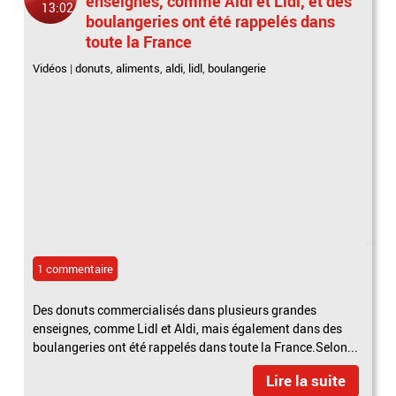
enseignes, comme Aldi et Lidl, et des
13:02
boulangeries ont été rappelés dans
toute la France
Vidéos
|
donuts
,
aliments
,
aldi
,
lidl
,
boulangerie
1 commentaire
Des donuts commercialisés dans plusieurs grandes
enseignes, comme Lidl et Aldi, mais également dans des
boulangeries ont été rappelés dans toute la France.Selon...
Lire la suite