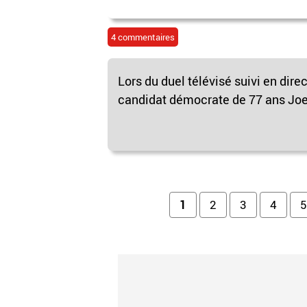
4 commentaires
Lors du duel télévisé suivi en dire
candidat démocrate de 77 ans Joe 
Pages
1
2
3
4
5