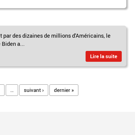
ct par des dizaines de millions d'Américains, le
Biden a...
Lire la suite
…
suivant ›
dernier »