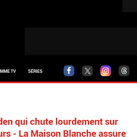
MME TV
SÉRIES
den qui chute lourdement sur
urs - La Maison Blanche assure