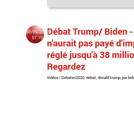
Débat Trump/ Biden - I
30/09/2020
07:19
n'aurait pas payé d'im
réglé jusqu'à 38 milli
Regardez
Vidéos
|
Debates2020
,
debat
,
donald trump
,
joe bid