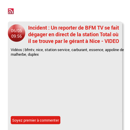
Incident : Un reporter de BFM TV se fait
06/05
dégager en direct de la station Total où
09:56
il se trouve par le gérant à Nice - VIDEO
Vidéos
|
bfmtv
,
nice
,
station service
,
carburant
,
essence
,
appoline de
malherbe
,
duplex
Soyez premier à commenter