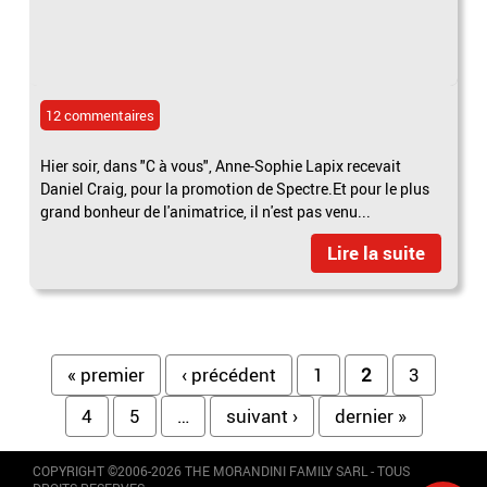
12 commentaires
Hier soir, dans "C à vous", Anne-Sophie Lapix recevait
Daniel Craig, pour la promotion de Spectre.Et pour le plus
grand bonheur de l'animatrice, il n'est pas venu...
Lire la suite
Pages
« premier
‹ précédent
1
2
3
4
5
…
suivant ›
dernier »
COPYRIGHT ©2006-2026 THE MORANDINI FAMILY SARL - TOUS