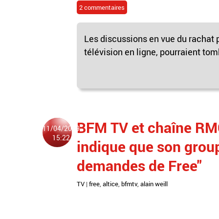
2 commentaires
Les discussions en vue du rachat p
télévision en ligne, pourraient tombe
BFM TV et chaîne RMC:
11/04/2019
15:22
indique que son group
demandes de Free"
TV
|
free
,
altice
,
bfmtv
,
alain weill