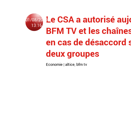
Le CSA a autorisé auj
01/08/2019
13:16
BFM TV et les chaînes
en cas de désaccord s
deux groupes
Economie
|
altice
,
bfm tv