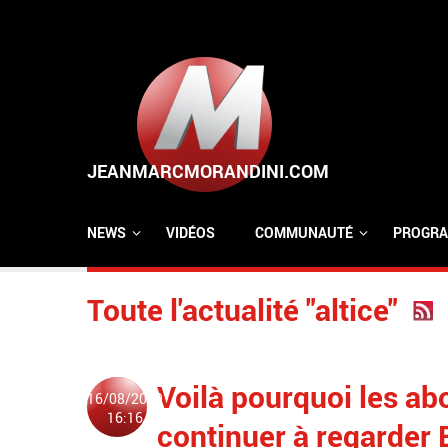
Aller au contenu principal
NEWS
VIDÉOS
COMMUNAUTÉ
PROGRA
Toute l'actualité "altice"
Voilà pourquoi les a
16/08/2019
16:16
continuer à regarder 