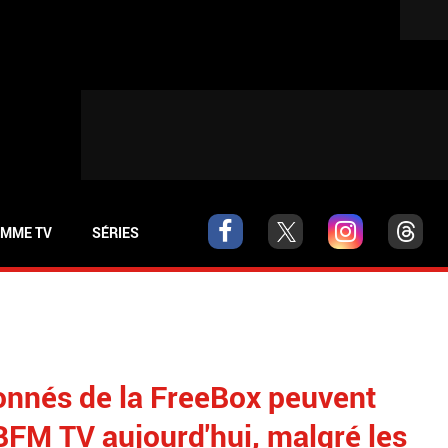
MME TV
SÉRIES
bonnés de la FreeBox peuvent
BFM TV aujourd'hui, malgré les