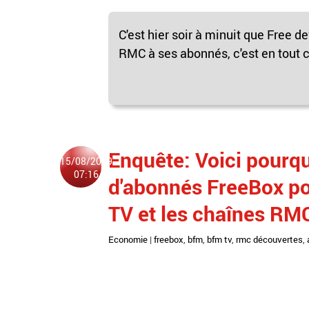
C'est hier soir à minuit que Free 
RMC à ses abonnés, c'est en tout ce
Enquête: Voici pourqu
15/08/2019
07:16
d'abonnés FreeBox po
TV et les chaînes RM
Economie
|
freebox
,
bfm
,
bfm tv
,
rmc découvertes
,