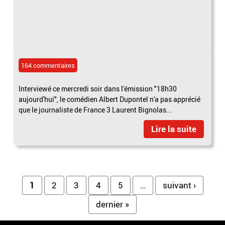
164 commentaires
Interviewé ce mercredi soir dans l'émission "18h30
aujourd'hui", le comédien Albert Dupontel n'a pas apprécié
que le journaliste de France 3 Laurent Bignolas...
Lire la suite
Pages
1
2
3
4
5
…
suivant ›
dernier »