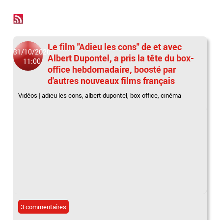
Le film "Adieu les cons" de et avec
31/10/2020
Albert Dupontel, a pris la tête du box-
11:00
office hebdomadaire, boosté par
d'autres nouveaux films français
Vidéos
|
adieu les cons
,
albert dupontel
,
box office
,
cinéma
3 commentaires