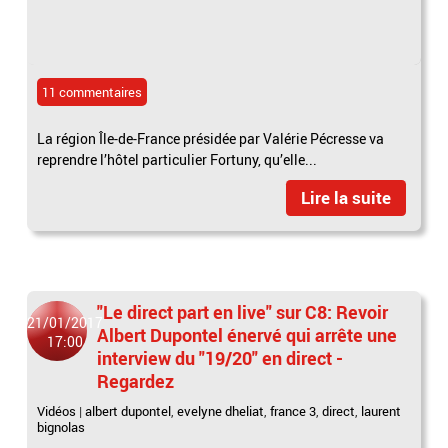
11 commentaires
La région Île-de-France présidée par Valérie Pécresse va
reprendre l’hôtel particulier Fortuny, qu’elle...
Lire la suite
"Le direct part en live" sur C8: Revoir
21/01/2017
Albert Dupontel énervé qui arrête une
17:00
interview du "19/20" en direct -
Regardez
Vidéos
|
albert dupontel
,
evelyne dheliat
,
france 3
,
direct
,
laurent
bignolas