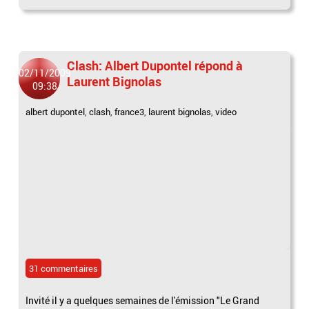
Clash: Albert Dupontel répond à
02/11/2009
Laurent Bignolas
09:38
albert dupontel
,
clash
,
france3
,
laurent bignolas
,
video
31 commentaires
Invité il y a quelques semaines de l'émission "Le Grand