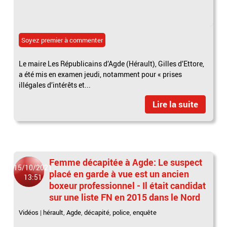
Soyez premier à commenter
Le maire Les Républicains d’Agde (Hérault), Gilles d’Ettore,
a été mis en examen jeudi, notamment pour « prises
illégales d’intérêts et...
Lire la suite
Femme décapitée à Agde: Le suspect
15/10/2021
placé en garde à vue est un ancien
13:51
boxeur professionnel - Il était candidat
sur une liste FN en 2015 dans le Nord
Vidéos
|
hérault
,
Agde
,
décapité
,
police
,
enquête