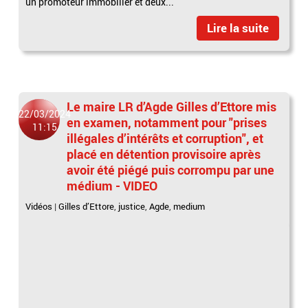
un promoteur immobilier et deux...
Lire la suite
Le maire LR d’Agde Gilles d’Ettore mis
22/03/2024
en examen, notamment pour "prises
11:15
illégales d’intérêts et corruption", et
placé en détention provisoire après
avoir été piégé puis corrompu par une
médium - VIDEO
Vidéos
|
Gilles d’Ettore
,
justice
,
Agde
,
medium