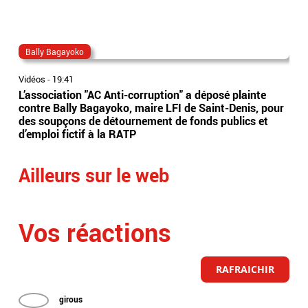
Bally Bagayoko
ma
Vidéos
-
19:41
Vidé
L’association "AC Anti-corruption" a déposé plainte
Le 
contre Bally Bagayoko, maire LFI de Saint-Denis, pour
Orb
des soupçons de détournement de fonds publics et
Ray
d’emploi fictif à la RATP
l'â
Ailleurs sur le web
Vos réactions
RAFRAICHIR
girous