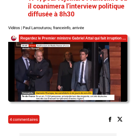
il coanimera l’interview politique
diffusée à 8h30
Vidéos
|
Paul Larrouturou
,
franceinfo
,
arrivée
4 commentaires