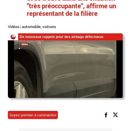
"très préoccupante", affirme un
représentant de la filière
Vidéos
|
automobile
,
voitures
Soyez premier à commenter