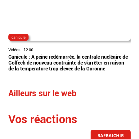
canicule
fra
Vidéos
-
12:00
Vidé
Canicule : A peine redémarrée, la centrale nucléaire de
Per
Golfech de nouveau contrainte de s’arrêter en raison
obl
de la température trop élevée de la Garonne
trai
rep
Ailleurs sur le web
Vos réactions
RAFRAICHIR