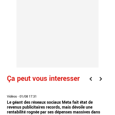
Ça peut vous interesser
Meta
Me
Vidéos
-
01/08 17:31
Vidé
Le géant des réseaux sociaux Meta fait état de
Eta
revenus publicitaires records, mais dévoile une
dev
rentabilité rognée par ses dépenses massives dans
con