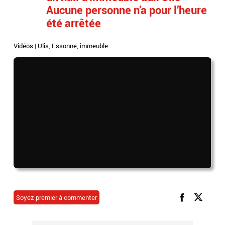
Aucune personne n’a pour l’heure
été arrêtée
Vidéos
|
Ulis
,
Essonne
,
immeuble
Soyez premier à commenter