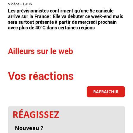
Vidéos
-
19:36
Vidé
Les prévisionnistes confirment qu'une 5e canicule
Eta
arrive sur la France : Elle va débuter ce week-end mais
l’Es
sera surtout présente à partir de mercredi prochain
app
avec plus de 40°C dans certaines régions
sai
Ailleurs sur le web
Vos réactions
RAFRAICHIR
RÉAGISSEZ
Nouveau ?