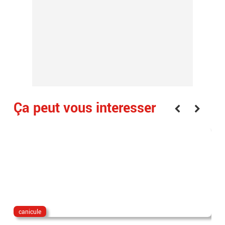
Ça peut vous interesser
canicule
dis