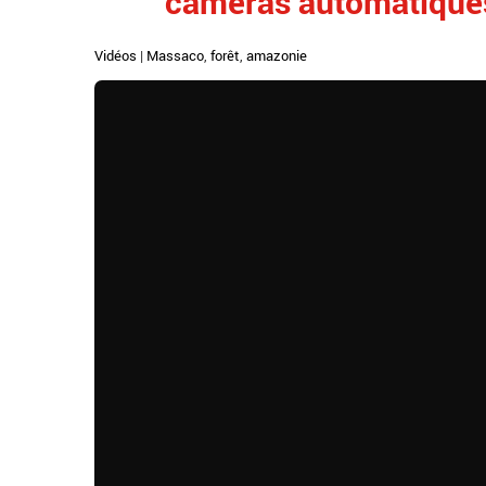
caméras automatique
Vidéos
|
Massaco
,
forêt
,
amazonie