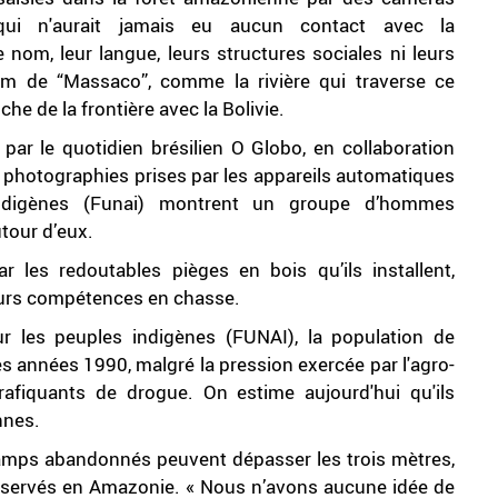
qui n'aurait jamais eu aucun contact avec la
e nom, leur langue, leurs structures sociales ni leurs
m de “Massaco”, comme la rivière qui traverse ce
che de la frontière avec la Bolivie.
 par le quotidien brésilien O Globo, en collaboration
s photographies prises par les appareils automatiques
indigènes (Funai) montrent un groupe d’hommes
utour d’eux.
 les redoutables pièges en bois qu’ils installent,
 leurs compétences en chasse.
ur les peuples indigènes (FUNAI), la population de
 années 1990, malgré la pression exercée par l'agro-
 trafiquants de drogue. On estime aujourd'hui qu'ils
nnes.
camps abandonnés peuvent dépasser les trois mètres,
observés en Amazonie. « Nous n’avons aucune idée de