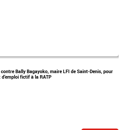
mad
Vidéos
e contre Bally Bagayoko, maire LFI de Saint-Denis, pour
Le pr
d’emploi fictif à la RATP
Ray o