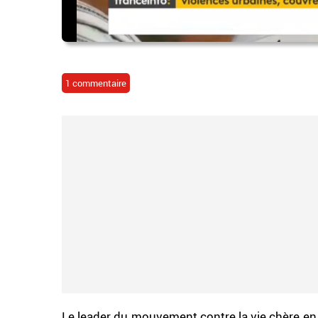
1 commentaire
Le leader du mouvement contre la vie chère en 