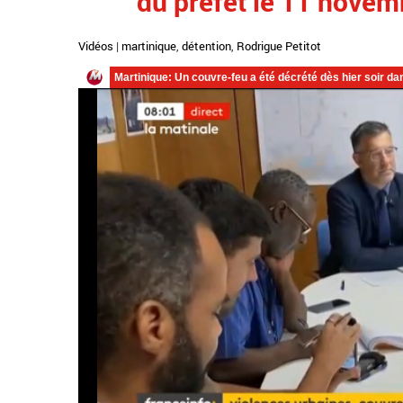
du préfet le 11 novem
Vidéos
|
martinique
,
détention
,
Rodrigue Petitot