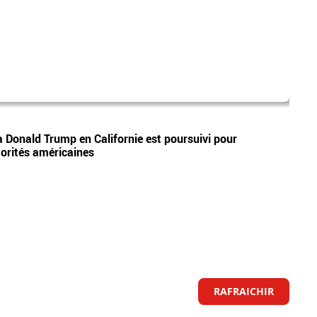
dona
Vidéos
 à Donald Trump en Californie est poursuivi pour
Etats
torités américaines
visit
RAFRAICHIR