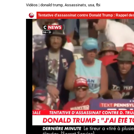
Vidéos
|
donald trump
,
Assassinats
,
usa
,
fbi