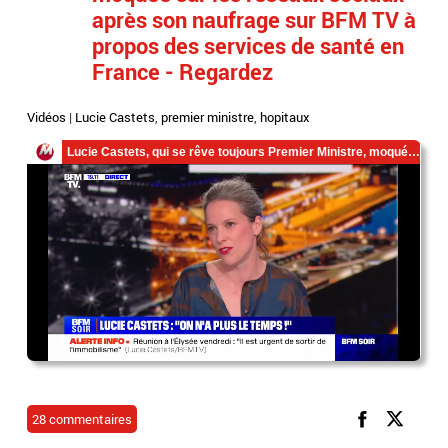
après son naufrage sur BFM TV à
propos des services de santé en
France - Regardez
Vidéos
|
Lucie Castets
,
premier ministre
,
hopitaux
28 commentaires