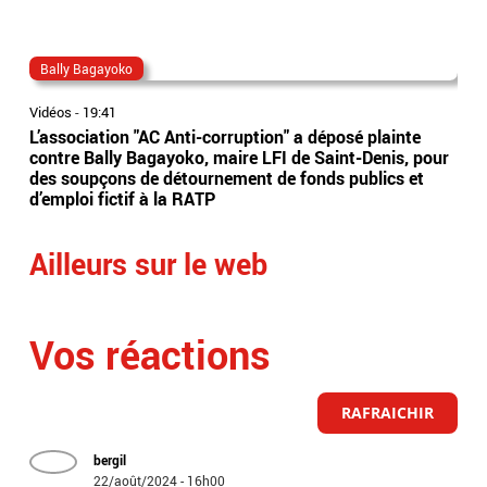
Bally Bagayoko
ma
Vidéos
-
19:41
Vidé
L’association "AC Anti-corruption" a déposé plainte
Le 
contre Bally Bagayoko, maire LFI de Saint-Denis, pour
Orb
des soupçons de détournement de fonds publics et
Ray
d’emploi fictif à la RATP
l'â
Ailleurs sur le web
Vos réactions
RAFRAICHIR
bergil
22/août/2024 - 16h00