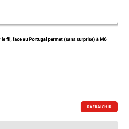
eric c
Vidéos
 le fil, face au Portugal permet (sans surprise) à M6
Affai
grave
civile
RAFRAICHIR