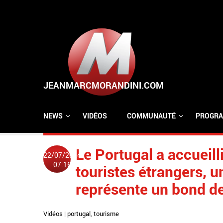
Aller au contenu principal
NEWS
VIDÉOS
COMMUNAUTÉ
PROGRA
Le Portugal a accueilli
22/07/2024
07:16
touristes étrangers, u
représente un bond de
Vidéos
|
portugal
,
tourisme