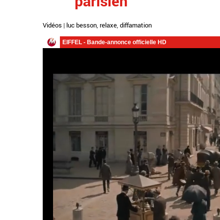
parisien
Vidéos
|
luc besson
,
relaxe
,
diffamation