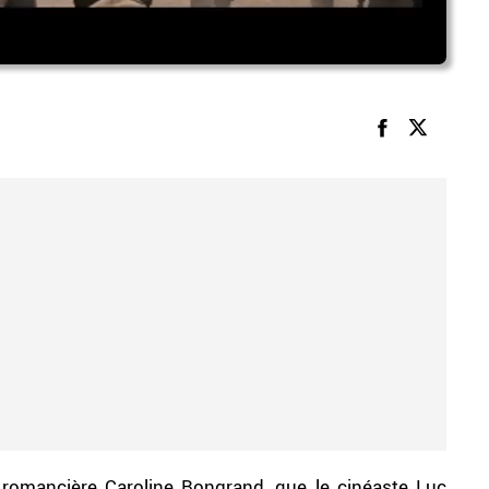
a romancière Caroline Bongrand, que le cinéaste Luc