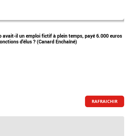
armé
Vidéos
avait-il un emploi fictif à plein temps, payé 6.000 euros
Israë
fonctions d'élus ? (Canard Enchaîné)
autr
RAFRAICHIR