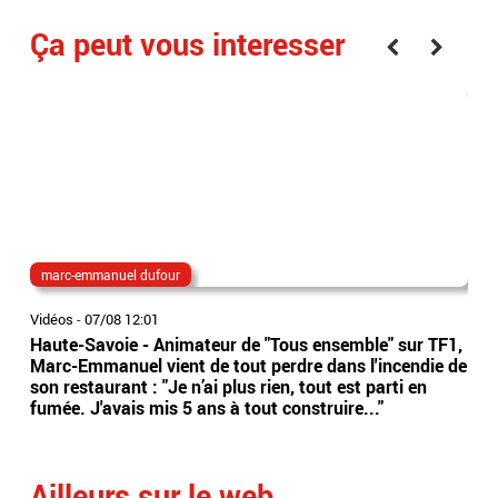
Ça peut vous interesser
marc-emmanuel dufour
inc
Vidéos
-
07/08 12:01
Vidé
Haute-Savoie - Animateur de "Tous ensemble" sur TF1,
Le 
Marc-Emmanuel vient de tout perdre dans l'incendie de
mis
son restaurant : "Je n’ai plus rien, tout est parti en
sini
fumée. J'avais mis 5 ans à tout construire..."
Ailleurs sur le web