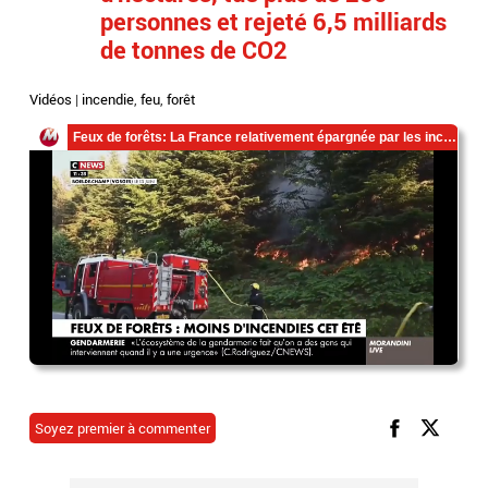
personnes et rejeté 6,5 milliards
de tonnes de CO2
Vidéos
|
incendie
,
feu
,
forêt
Soyez premier à commenter