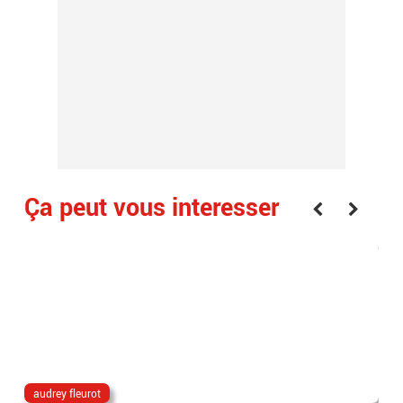
Ça peut vous interesser
audrey fleurot
Ta