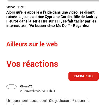
Vidéos
-
10:42
Vidé
Alors qu'elle appelle à l'aide dans une vidéo, se disant
La 
ruinée, la jeune actrice Cypriane Gardin, fille de Audrey
dan
Fleurot dans la série HPI sur TF1, se fait tacler par les
Bel
internautes : "Va bosser chez Mc Do !" - Regardez
Eti
Ailleurs sur le web
Vos réactions
RAFRAICHIR
Obione76
23/novembre/2023 - 11h04
Uniquement sous contrôle judiciaire ? super la