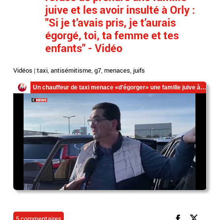
juive et les avoir insulté à Orly :
"Si je t’avais pris, je t’aurais
égorgé, toi, ta femme et tes
enfants" - Vidéo
Vidéos
|
taxi
,
antisémitisme
,
g7
,
menaces
,
juifs
5 commentaires