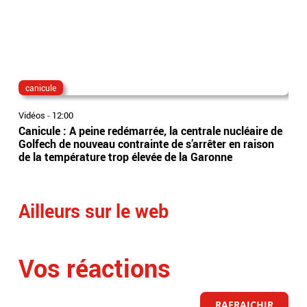
canicule
fra
Vidéos
-
12:00
Vidé
Canicule : A peine redémarrée, la centrale nucléaire de
Per
Golfech de nouveau contrainte de s’arrêter en raison
obl
de la température trop élevée de la Garonne
trai
rep
Ailleurs sur le web
Vos réactions
RAFRAICHIR