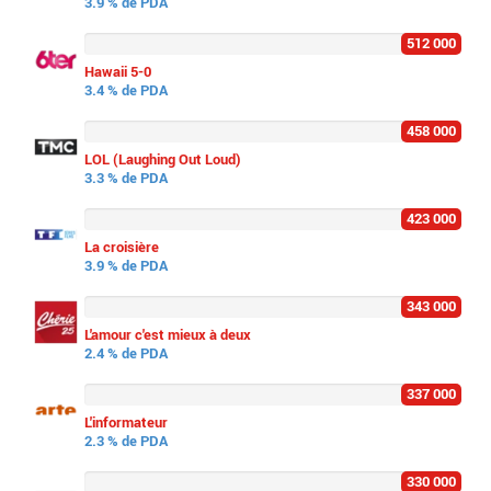
3.9 % de PDA
512 000
Hawaii 5-0
3.4 % de PDA
458 000
LOL (Laughing Out Loud)
3.3 % de PDA
423 000
La croisière
3.9 % de PDA
343 000
L'amour c'est mieux à deux
2.4 % de PDA
337 000
L'informateur
2.3 % de PDA
330 000