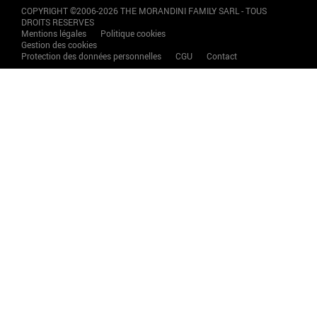
COPYRIGHT ©2006-2026 THE MORANDINI FAMILY SARL - TOUS
DROITS RESERVES
Mentions légales
Politique cookies
Gestion des cookies
Protection des données personnelles
CGU
Contact