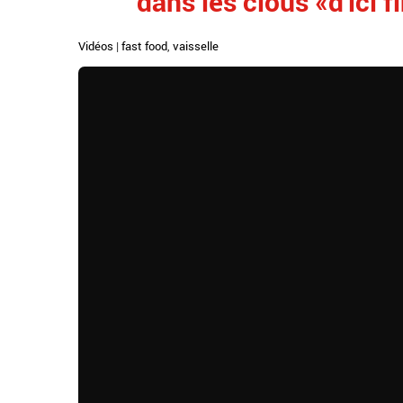
dans les clous «d'ici fi
Vidéos
|
fast food
,
vaisselle