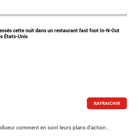
audre
Vidéos
lessés cette nuit dans un restaurant fast foot In-N-Out
Alors
es États-Unis
Fleur
RAFRAICHIR
pollueur comment en sont leurs plans d'action...