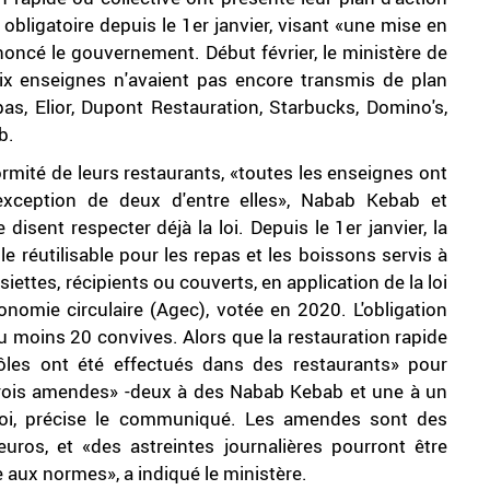
, obligatoire depuis le 1er janvier, visant «une mise en
nnoncé le gouvernement. Début février, le ministère de
ix enseignes n'avaient pas encore transmis de plan
s, Elior, Dupont Restauration, Starbucks, Domino's,
b.
ormité de leurs restaurants, «toutes les enseignes ont
'exception de deux d'entre elles», Nabab Kebab et
disent respecter déjà la loi. Depuis le 1er janvier, la
lle réutilisable pour les repas et les boissons servis à
siettes, récipients ou couverts, en application de la loi
économie circulaire (Agec), votée en 2020. L'obligation
au moins 20 convives. Alors que la restauration rapide
ôles ont été effectués dans des restaurants» pour
 à «trois amendes» -deux à des Nabab Kebab et une à un
 loi, précise le communiqué. Les amendes sont des
uros, et «des astreintes journalières pourront être
e aux normes», a indiqué le ministère.