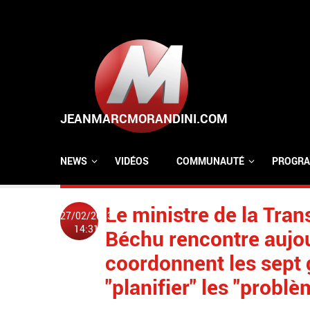
Aller au contenu principal
NEWS
VIDÉOS
COMMUNAUTÉ
PROGRA
Le ministre de la Tra
27/02/2023
14:31
Béchu rencontre aujou
coordonnent les sept 
"planifier" les "probl