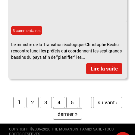
3 commentaires
Le ministre de la Transition écologique Christophe Béchu
rencontre lundi les préfets qui coordonnent les sept grands
bassins du pays afin de "planifier" les...
Lire la suite
Pages
1
2
3
4
5
…
suivant ›
dernier »
COPYRIGHT ©2006-2026 THE MORANDINI FAMILY SARL - TOUS
DROITS RESERVES